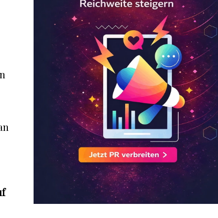
en
an
uf