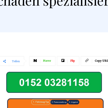
chäden spezialisier
Naver
Flip
Copy UR
Teilen