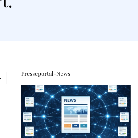
t.
Presseportal-News
L