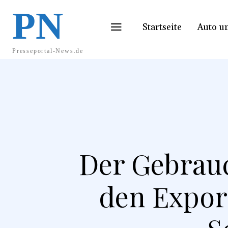
PN
Startseite
Auto u
Presseportal-News.de
Der Gebrauc
den Expor