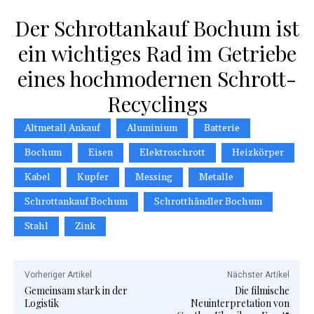
Der Schrottankauf Bochum ist
ein wichtiges Rad im Getriebe
eines hochmodernen Schrott-
Recyclings
Altmetall Ankauf
Aluminium
Batterie
Bochum
Eisen
Elektroschrott
Heizkörper
Kabel
Kupfer
Messing
Metalle
Schrottankauf Bochum
Schrotthändler Bochum
Stahl
Zink
Vorheriger Artikel
Nächster Artikel
Gemeinsam stark in der
Die filmische
Logistik
Neuinterpretation von