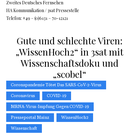
Zweites Deutsches Fernsehen
HA Kommunikation / 3sat Pressestelle
Telefon: +49 – (0)6131 – 70-12121
Gute und schlechte Viren:
„WissenHoch2“ in 3sat mit
Wissenschaftsdoku und
„scobel“
Coronapandemie Tötet Das SARS-CoV-2-Virus
Coronavirus
COVID-19
MRNA-Virus-Impfung Gegen COVID-19
Presseportal Mainz
WissenHoch2
Wissenschaft