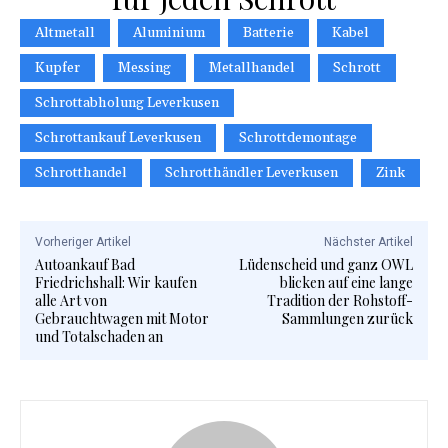
Altmetall
Aluminium
Batterie
Kabel
Kupfer
Messing
Metallhandel
Schrott
Schrottabholung Leverkusen
Schrottankauf Leverkusen
Schrottdemontage
Schrotthandel
Schrotthändler Leverkusen
Zink
Vorheriger Artikel
Nächster Artikel
Autoankauf Bad
Lüdenscheid und ganz OWL
Friedrichshall: Wir kaufen
blicken auf eine lange
alle Art von
Tradition der Rohstoff-
Gebrauchtwagen mit Motor
Sammlungen zurück
und Totalschaden an