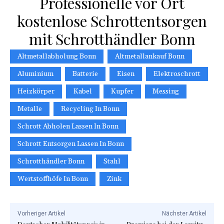
Professionelle vor Ort
kostenlose Schrottentsorgen
mit Schrotthändler Bonn
Altmetallabholung Bonn
Altmetallankauf Bonn
Aluminium
Batterie
Eisen
Elektroschrott
Heizkörper
Kabel
Kupfer
Messing
Metalle
Recycling In Bonn
Schrott Abholen Lassen In Bonn
Schrott Entsorgen Lassen In Bonn
Schrotthändler Bonn
Stahl
Wertstoffhöfe In Bonn
Zink
Vorheriger Artikel
Nächster Artikel