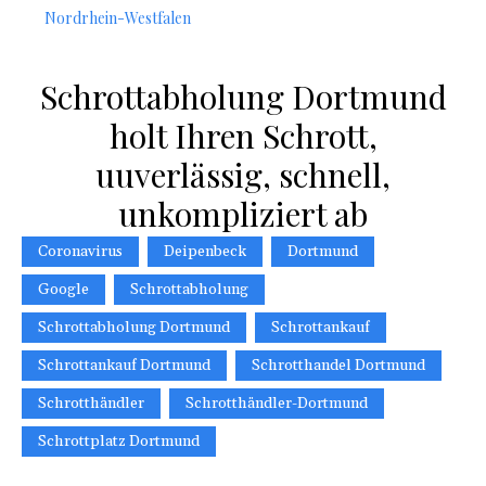
Nordrhein-Westfalen
Schrottabholung Dortmund
holt Ihren Schrott,
uuverlässig, schnell,
unkompliziert ab
Coronavirus
Deipenbeck
Dortmund
Google
Schrottabholung
Schrottabholung Dortmund
Schrottankauf
Schrottankauf Dortmund
Schrotthandel Dortmund
Schrotthändler
Schrotthändler-Dortmund
Schrottplatz Dortmund