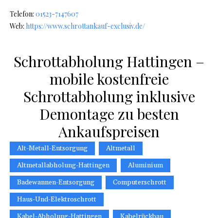
Telefon:
01523-7147607
Web:
https://www.schrottankauf-exclusiv.de/
Schrottabholung Hattingen –
mobile kostenfreie
Schrottabholung inklusive
Demontage zu besten
Ankaufspreisen
Alt-Metall-Entsorgung
Altmetall
Altmetallabholung-Hattingen
Aluminium
Badewannen-Entsorgung
Computerschrott
Haus-Und-Elektroschrott
Kabel-Abholung-Hattingen
Kabelrückbau