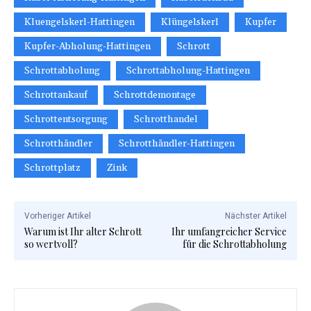
Kluengelskerl-Hattingen
Klüngelskerl
Kupfer
Kupfer-Abholung-Hattingen
Schrott
Schrottabholung
Schrottabholung-Hattingen
Schrottankauf
Schrottdemontage
Schrottentsorgung
Schrotthandel
Schrotthändler
Schrotthändler-Hattingen
Schrottplatz
Zink
Vorheriger Artikel
Nächster Artikel
Warum ist Ihr alter Schrott
Ihr umfangreicher Service
so wertvoll?
für die Schrottabholung