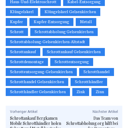
Haus-Und-Elektroschrott
Kabel-Entsorgung
Klüngelskerl
Klüngelskerl Gelsenkirchen
Kupfer
Kupfer-Entsorgung
Metall
Schrott
Schrottabholung Gelsenkirchen
Schrottabholung-Gelsenkirchen-Altstadt
Schrottankauf
Schrottankauf Gelsenkirchen
Schrottdemontage
Schrottentsorgung
Schrottentsorgung-Gelsenkirchen
Schrotthandel
Schrotthandel Gelsenkirchen
Schrotthändler
Schrotthändler Gelsenkirchen
Zink
Zinn
Vorheriger Artikel
Nächster Artikel
Schrottankauf Bergkamen
Das Team von
Mobile Schrotthändler holen
Schrottabholung.org hilft bei