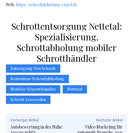
Web:
https://schrottabholung-engel.de
Schrottentsorgung Nettetal:
Spezialisierung,
Schrottabholung mobiler
Schrotthändler
Entsorgung Von Schrott
Kostenlose Schrottabholung
Mobiler Schrotthändler
Nettetal
Schrott Loswerden
Vorheriger Artikel
Nächster Artikel
Autobewertung in der Nähe:
Video Marketing für
2023 so geht’s
Automotiv Branche: 2023