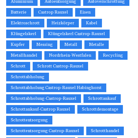
Aluminium
Autoentsorgung
Autoverschrottung
Batterie
Castrop Rauxel
Eisen
Elektroschrott
Heizkörper
Kabel
Klüngelskerl
Klüngelskerl Castrop-Rauxel
Kupfer
Messing
Metall
Metalle
Metallhandel
Nordrhein-Westfalen
Recycling
Schrott
Schrott Castrop-Rauxel
Schrottabholung
Schrottabholung Castrop-Rauxel Habinghorst
Schrottabholung-Castrop-Rauxel
Schrottankauf
Schrottankauf-Castrop Rauxel
Schrottdemontage
Schrottentsorgung
Schrottentsorgung Castrop-Rauxel
Schrotthandel