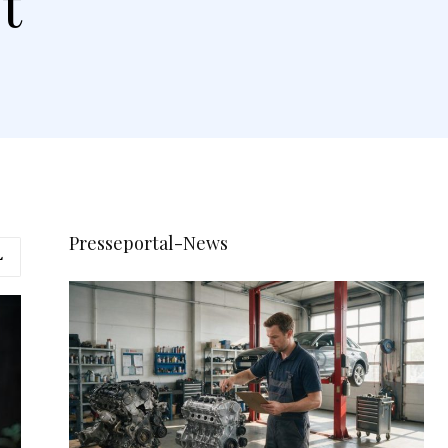
t
Presseportal-News
L