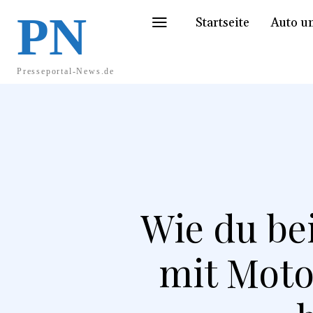
PN
Startseite
Auto u
Presseportal-News.de
Wie du be
mit Mot