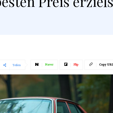
besten Preis erziels
Naver
Flip
Copy UR
Teilen