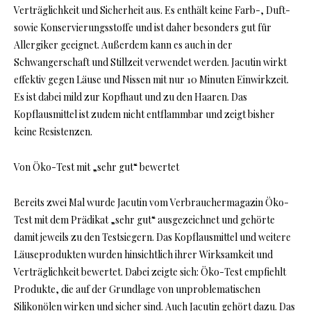
Verträglichkeit und Sicherheit aus. Es enthält keine Farb-, Duft-
sowie Konservierungsstoffe und ist daher besonders gut für
Allergiker geeignet. Außerdem kann es auch in der
Schwangerschaft und Stillzeit verwendet werden. Jacutin wirkt
effektiv gegen Läuse und Nissen mit nur 10 Minuten Einwirkzeit.
Es ist dabei mild zur Kopfhaut und zu den Haaren. Das
Kopflausmittel ist zudem nicht entflammbar und zeigt bisher
keine Resistenzen.
Von Öko-Test mit „sehr gut“ bewertet
Bereits zwei Mal wurde Jacutin vom Verbrauchermagazin Öko-
Test mit dem Prädikat „sehr gut“ ausgezeichnet und gehörte
damit jeweils zu den Testsiegern. Das Kopflausmittel und weitere
Läuseprodukten wurden hinsichtlich ihrer Wirksamkeit und
Verträglichkeit bewertet. Dabei zeigte sich: Öko-Test empfiehlt
Produkte, die auf der Grundlage von unproblematischen
Silikonölen wirken und sicher sind. Auch Jacutin gehört dazu. Das