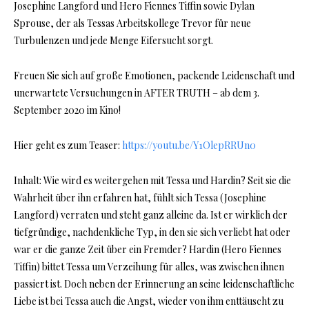
Josephine Langford und Hero Fiennes Tiffin sowie Dylan
Sprouse, der als Tessas Arbeitskollege Trevor für neue
Turbulenzen und jede Menge Eifersucht sorgt.
Freuen Sie sich auf große Emotionen, packende Leidenschaft und
unerwartete Versuchungen in AFTER TRUTH – ab dem 3.
September 2020 im Kino!
Hier geht es zum Teaser:
https://youtu.be/Y1OlepRRUn0
Inhalt: Wie wird es weitergehen mit Tessa und Hardin? Seit sie die
Wahrheit über ihn erfahren hat, fühlt sich Tessa (Josephine
Langford) verraten und steht ganz alleine da. Ist er wirklich der
tiefgründige, nachdenkliche Typ, in den sie sich verliebt hat oder
war er die ganze Zeit über ein Fremder? Hardin (Hero Fiennes
Tiffin) bittet Tessa um Verzeihung für alles, was zwischen ihnen
passiert ist. Doch neben der Erinnerung an seine leidenschaftliche
Liebe ist bei Tessa auch die Angst, wieder von ihm enttäuscht zu