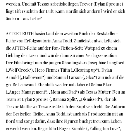
werden. Und mit Tessas Arbeitskollegen Trevor (Dylan Sprouse)
liegt Eifersucht in der Luft. Kann Hardin sich ändern? Wird er sich
ändern – aus Liebe?
AFTER TRUTH basiert auf dem zweiten Buch der Beststeller-
Reihe von Erfolgsautorin Anna Todd. Zunächst entwickelte sich
die AFTER-Reihe auf der Fan-Fiction-Seite Wattpad zu einem
Liebling der Leser und wurde dann zu einer Verlagssensation.
Der Film bringt nun die jungen Shootingstars Josephine Langford
(„Wolf Creek“), Hero Fiennes Tiffin („Cleaning up“), Dylan
Arnold („Halloween“) und Samuel Larson („Glee“) zurück auf die
große Leinwand. Ebenfalls wieder mit dabei ist Selma Blair
(„Anger Management“, „Mom and Dad“) als Tessas Mutter. Neu im
Team ist Dylan Sprouse („Banana Split“, „Dismissed“), der als
Trevor Matthews Tessa zusätzlich den Kopf verdreht. Die Autorin
der Bestseller-Reihe, Anna Todd, ist auch als Produzentin mit an
Bord und sorgt dafür, dass ihre Figuren buchgetreu zum Leben
erweckt werden. Regie führt Roger Kumble („Falling Inn Love“,