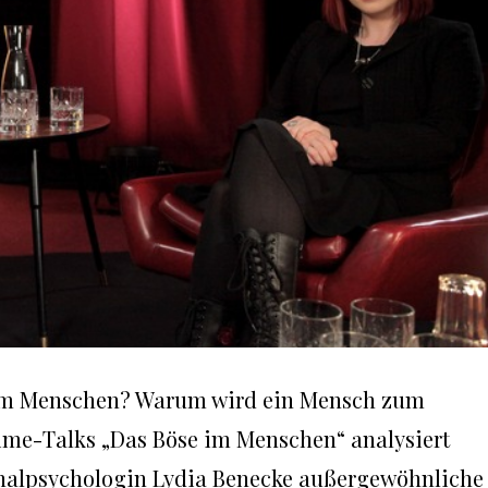
kt im Menschen? Warum wird ein Mensch zum
rime-Talks „Das Böse im Menschen“ analysiert
inalpsychologin Lydia Benecke außergewöhnliche