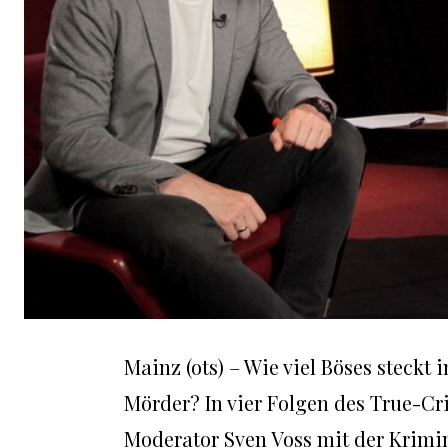
Mainz (ots) – Wie viel Böses stec
Mörder? In vier Folgen des True-C
Moderator Sven Voss mit der Krim