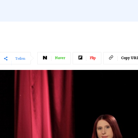
Naver
Flip
Copy UR
Teilen