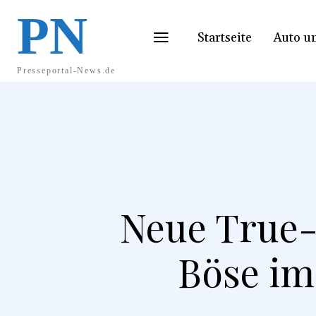
PN
Startseite
Auto u
Presseportal-News.de
Neue True
Böse im