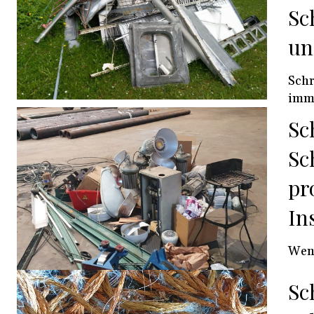
Sc
un
Schr
imme
Sc
Sc
pr
In
Wenn
Sc