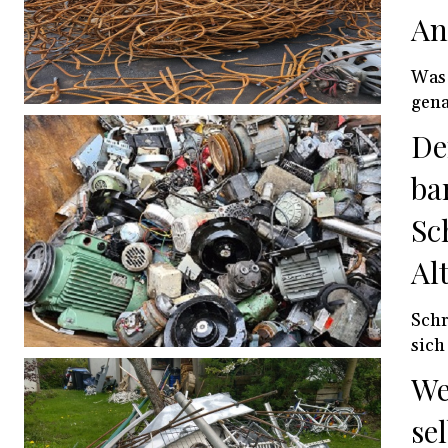
An
Was 
gena
De
ba
Sc
Al
Schr
sich
We
se