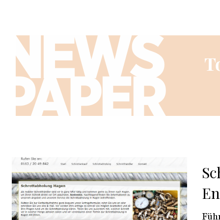
Sc
En
Führ