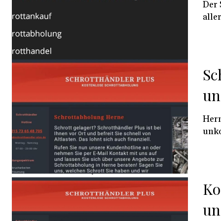
Der 
aller
Sc
un
Herne (Carpr) S
unko
Ko
un