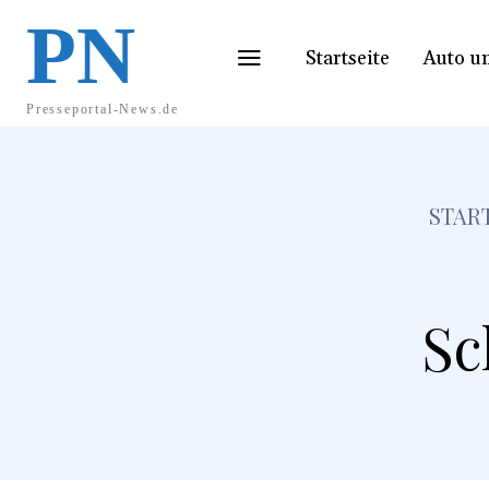
PN
Startseite
Auto u
Presseportal-News.de
STAR
Sc