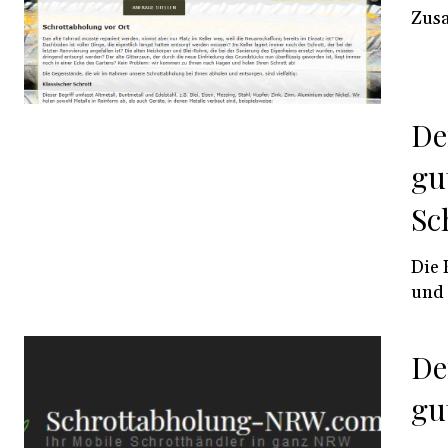
Zusa
De
gu
Sc
Die 
und 
De
gu