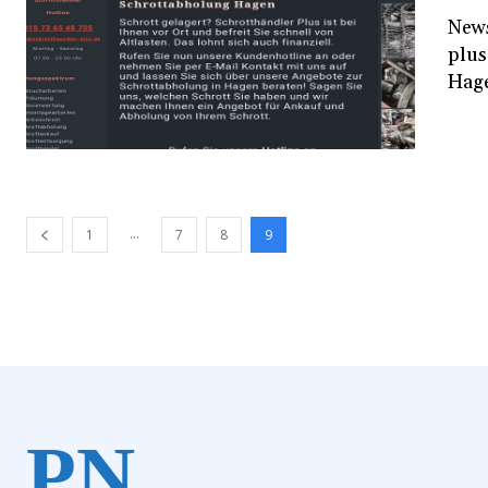
News
plus.de
Hage
...
1
7
8
9
PN