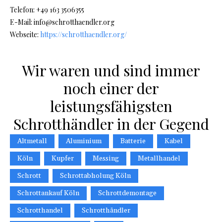
Telefon: +49 163 3506355
E-Mail: info@schrotthaendler.org
Webseite:
https://schrotthaendler.org/
Wir waren und sind immer
noch einer der
leistungsfähigsten
Schrotthändler in der Gegend
Altmetall
Aluminium
Batterie
Kabel
Köln
Kupfer
Messing
Metallhandel
Schrott
Schrottabholung Köln
Schrottankauf Köln
Schrottdemontage
Schrotthandel
Schrotthändler