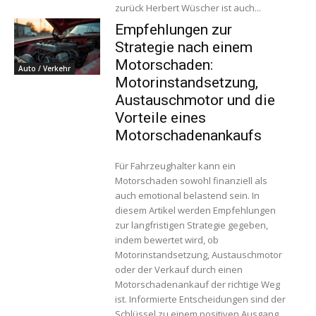
zurück Herbert Wüscher ist auch...
Empfehlungen zur
Strategie nach einem
Motorschaden:
Auto / Verkehr
Motorinstandsetzung,
Austauschmotor und die
Vorteile eines
Motorschadenankaufs
Für Fahrzeughalter kann ein
Motorschaden sowohl finanziell als
auch emotional belastend sein. In
diesem Artikel werden Empfehlungen
zur langfristigen Strategie gegeben,
indem bewertet wird, ob
Motorinstandsetzung, Austauschmotor
oder der Verkauf durch einen
Motorschadenankauf der richtige Weg
ist. Informierte Entscheidungen sind der
Schlüssel zu einem positiven Ausgang.