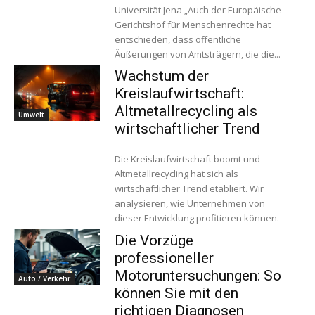
Universität Jena „Auch der Europäische
Gerichtshof für Menschenrechte hat
entschieden, dass öffentliche
Äußerungen von Amtsträgern, die die...
Wachstum der
Kreislaufwirtschaft:
Altmetallrecycling als
Umwelt
wirtschaftlicher Trend
Die Kreislaufwirtschaft boomt und
Altmetallrecycling hat sich als
wirtschaftlicher Trend etabliert. Wir
analysieren, wie Unternehmen von
dieser Entwicklung profitieren können.
Die Vorzüge
professioneller
Motoruntersuchungen: So
Auto / Verkehr
können Sie mit den
richtigen Diagnosen