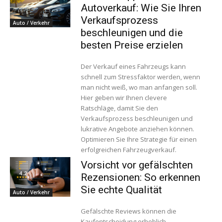
Autoverkauf: Wie Sie Ihren
Verkaufsprozess
Auto / Verkehr
beschleunigen und die
besten Preise erzielen
Der Verkauf eines Fahrzeugs kann
schnell zum Stressfaktor werden, wenn
man nicht weiß, wo man anfangen soll.
Hier geben wir Ihnen clevere
Ratschläge, damit Sie den
Verkaufsprozess beschleunigen und
lukrative Angebote anziehen können.
Optimieren Sie Ihre Strategie für einen
erfolgreichen Fahrzeugverkauf.
Vorsicht vor gefälschten
Rezensionen: So erkennen
Sie echte Qualität
Auto / Verkehr
Gefälschte Reviews können die
Kaufentscheidung erheblich