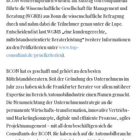
BCON weiterempfehlen würden. Im Auftrag von compamedia
führte die Wissenschaftliche Gesellschaft für Management und
Beratung (WGMB) aus Bonn die wissenschaftliche Befragung
durch und nahm dabei die Teilnehmer genau unter die Lupe.
Entscheidend ist laut WGMB „eine kundengerechte,
mittelstandsorientierte Beraterleistung“ (weitere Informationen
zu den Prüfkriterien unter
www.top-
consultant.de/pruefkriterien
).
BCON hat es geschafft und gehört zu den besten
Mittelstandsberatern. Seit der Gründung des Unternehmens im
Jahr 2011 haben sich die Frankfurter Berater vor allem mit ihrer
Expertise im Bereich Automobilindustrie einen Namen gemacht.
Die Neuausrichtung der Unternehmensstrategie an die
permanente Wirtschafts-transformation, innovative Vertriebs-
und Marketingkonzepte, digitale und effiziente Prozesse, agiles
Projektmanagement – mit all dem beschäftigen sich die
Consultants der BCON. Sie haben sich auf die Automobilbranche