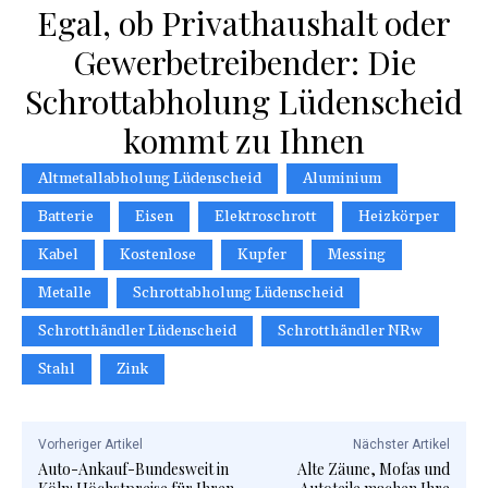
Egal, ob Privathaushalt oder
Gewerbetreibender: Die
Schrottabholung Lüdenscheid
kommt zu Ihnen
Altmetallabholung Lüdenscheid
Aluminium
Batterie
Eisen
Elektroschrott
Heizkörper
Kabel
Kostenlose
Kupfer
Messing
Metalle
Schrottabholung Lüdenscheid
Schrotthändler Lüdenscheid
Schrotthändler NRw
Stahl
Zink
Vorheriger Artikel
Nächster Artikel
Auto-Ankauf-Bundesweit in
Alte Zäune, Mofas und