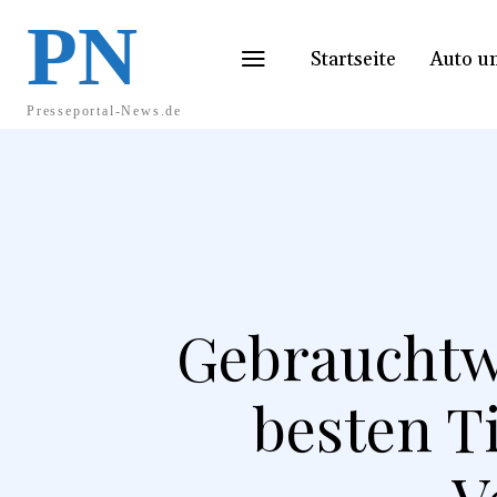
PN
Startseite
Auto u
Presseportal-News.de
Gebrauchtw
besten T