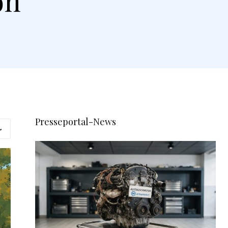
on
Presseportal-News
L