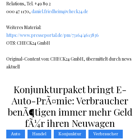
Relations, Tel. +49 89 2
000 47 1170,
daniel.friedheim@check24.de
Weiteres Material:
https://www.presseportal.de/pm/73164/4613836
OTS: CHECK24 GmbH
Original-Content von: CHECK24 GmbH, übermittelt durch news
aktuell
Konjunkturpaket bringt E-
Auto-PrÃ¤mie: Verbraucher
benÃ¶tigen immer mehr Geld
fÃ¼r ihren Neuwagen
Auto
Handel
Konjunktur
Verbraucher