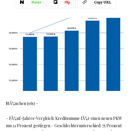
Naver
Flip
Copy URL
MÃ¼nchen (ots) –
– FÃ¼nf-Jahres-Vergleich: Kreditsumme fÃ¼r einen neuen PKW
um 21 Prozent gestiegen – Geschlechterunterschied: 75 Prozent