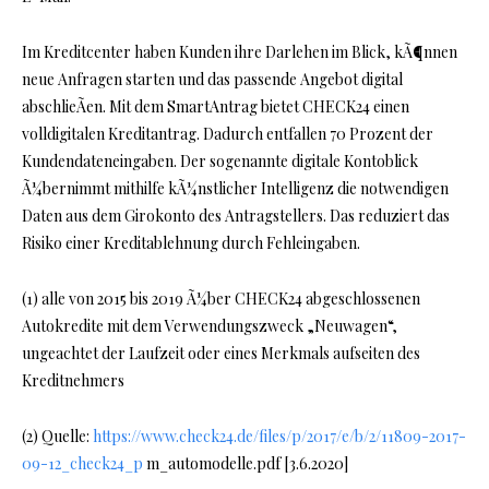
Im Kreditcenter haben Kunden ihre Darlehen im Blick, kÃ¶nnen
neue Anfragen starten und das passende Angebot digital
abschlieÃen. Mit dem SmartAntrag bietet CHECK24 einen
volldigitalen Kreditantrag. Dadurch entfallen 70 Prozent der
Kundendateneingaben. Der sogenannte digitale Kontoblick
Ã¼bernimmt mithilfe kÃ¼nstlicher Intelligenz die notwendigen
Daten aus dem Girokonto des Antragstellers. Das reduziert das
Risiko einer Kreditablehnung durch Fehleingaben.
(1) alle von 2015 bis 2019 Ã¼ber CHECK24 abgeschlossenen
Autokredite mit dem Verwendungszweck „Neuwagen“,
ungeachtet der Laufzeit oder eines Merkmals aufseiten des
Kreditnehmers
(2) Quelle:
https://www.check24.de/files/p/2017/e/b/2/11809-2017-
09-12_check24_p
m_automodelle.pdf [3.6.2020]