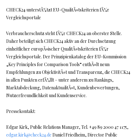
CHECK24 unterstÃ¼tzt EU-QualitÃ¤tskriterien fÃ¼r
Vergleichsportale
Verbraucherschutz steht fÃ¼r CHECK24 an oberster Stelle.
Daher beteiligt sich CHECK24 aktiv an der Durchsetzung
einheitlicher europÃ¤ischer QualitÃ¤tskriterien fÃ¼r
Vergleichsportale. Der Prinzipienkatalog der EU-Kommission
„Key Principles for Comparison Tools“ enthÃ¤lt neun
Empfehlungen zu ObjektivitÃ¤t und Transparenz, die CHECK24
in allen Punkten erfÃ¼llt – unter anderem zu Rankings,
Marktabdeckung, DatenaktualitÃ¤t, Kundenbewertungen,
Nutzerfreundlichkeit und Kundenservice.
Pressekontakt:
Edgar Kirk, Public Relations Manager, Tel. +49 89 2000 47 1175,
edgar.kirk@check24.de
Daniel Friedheim, Director Public