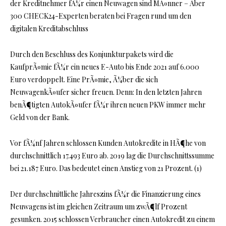
der Kreditnehmer fÃ¼r einen Neuwagen sind MÃ¤nner – Ãber
300 CHECK24-Experten beraten bei Fragen rund um den
digitalen Kreditabschluss
Durch den Beschluss des Konjunkturpakets wird die
KaufprÃ¤mie fÃ¼r ein neues E-Auto bis Ende 2021 auf 6.000
Euro verdoppelt. Eine PrÃ¤mie, Ã¼ber die sich
NeuwagenkÃ¤ufer sicher freuen. Denn: In den letzten Jahren
benÃ¶tigten AutokÃ¤ufer fÃ¼r ihren neuen PKW immer mehr
Geld von der Bank.
Vor fÃ¼nf Jahren schlossen Kunden Autokredite in HÃ¶he von
durchschnittlich 17.493 Euro ab. 2019 lag die Durchschnittssumme
bei 21.187 Euro. Das bedeutet einen Anstieg von 21 Prozent. (1)
Der durchschnittliche Jahreszins fÃ¼r die Finanzierung eines
Neuwagens ist im gleichen Zeitraum um zwÃ¶lf Prozent
gesunken. 2015 schlossen Verbraucher einen Autokredit zu einem