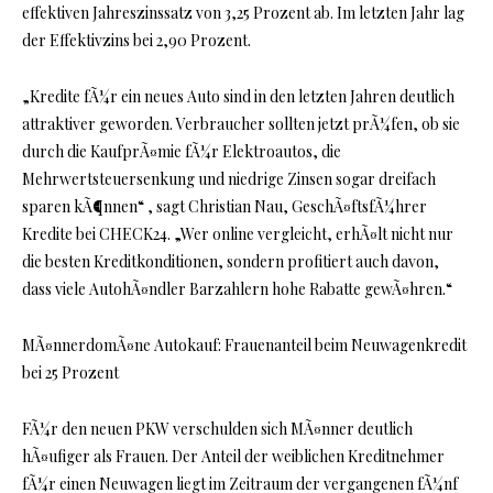
effektiven Jahreszinssatz von 3,25 Prozent ab. Im letzten Jahr lag
der Effektivzins bei 2,90 Prozent.
„Kredite fÃ¼r ein neues Auto sind in den letzten Jahren deutlich
attraktiver geworden. Verbraucher sollten jetzt prÃ¼fen, ob sie
durch die KaufprÃ¤mie fÃ¼r Elektroautos, die
Mehrwertsteuersenkung und niedrige Zinsen sogar dreifach
sparen kÃ¶nnen“ , sagt Christian Nau, GeschÃ¤ftsfÃ¼hrer
Kredite bei CHECK24. „Wer online vergleicht, erhÃ¤lt nicht nur
die besten Kreditkonditionen, sondern profitiert auch davon,
dass viele AutohÃ¤ndler Barzahlern hohe Rabatte gewÃ¤hren.“
MÃ¤nnerdomÃ¤ne Autokauf: Frauenanteil beim Neuwagenkredit
bei 25 Prozent
FÃ¼r den neuen PKW verschulden sich MÃ¤nner deutlich
hÃ¤ufiger als Frauen. Der Anteil der weiblichen Kreditnehmer
fÃ¼r einen Neuwagen liegt im Zeitraum der vergangenen fÃ¼nf