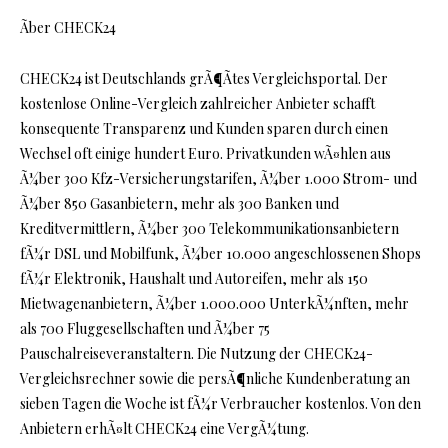
Ãber CHECK24
CHECK24 ist Deutschlands grÃ¶Ãtes Vergleichsportal. Der
kostenlose Online-Vergleich zahlreicher Anbieter schafft
konsequente Transparenz und Kunden sparen durch einen
Wechsel oft einige hundert Euro. Privatkunden wÃ¤hlen aus
Ã¼ber 300 Kfz-Versicherungstarifen, Ã¼ber 1.000 Strom- und
Ã¼ber 850 Gasanbietern, mehr als 300 Banken und
Kreditvermittlern, Ã¼ber 300 Telekommunikationsanbietern
fÃ¼r DSL und Mobilfunk, Ã¼ber 10.000 angeschlossenen Shops
fÃ¼r Elektronik, Haushalt und Autoreifen, mehr als 150
Mietwagenanbietern, Ã¼ber 1.000.000 UnterkÃ¼nften, mehr
als 700 Fluggesellschaften und Ã¼ber 75
Pauschalreiseveranstaltern. Die Nutzung der CHECK24-
Vergleichsrechner sowie die persÃ¶nliche Kundenberatung an
sieben Tagen die Woche ist fÃ¼r Verbraucher kostenlos. Von den
Anbietern erhÃ¤lt CHECK24 eine VergÃ¼tung.