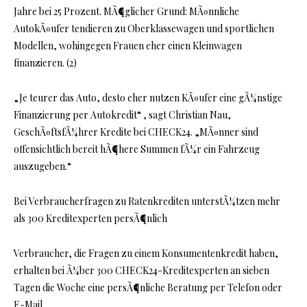
Jahre bei 25 Prozent. MÃ¶glicher Grund: MÃ¤nnliche
AutokÃ¤ufer tendieren zu Oberklassewagen und sportlichen
Modellen, wohingegen Frauen eher einen Kleinwagen
finanzieren. (2)
„Je teurer das Auto, desto eher nutzen KÃ¤ufer eine gÃ¼nstige
Finanzierung per Autokredit“ , sagt Christian Nau,
GeschÃ¤ftsfÃ¼hrer Kredite bei CHECK24. „MÃ¤nner sind
offensichtlich bereit hÃ¶here Summen fÃ¼r ein Fahrzeug
auszugeben.“
Bei Verbraucherfragen zu Ratenkrediten unterstÃ¼tzen mehr
als 300 Kreditexperten persÃ¶nlich
Verbraucher, die Fragen zu einem Konsumentenkredit haben,
erhalten bei Ã¼ber 300 CHECK24-Kreditexperten an sieben
Tagen die Woche eine persÃ¶nliche Beratung per Telefon oder
E-Mail.