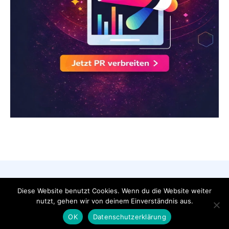
AGB
Datenschutzerklärung
FAQ
Diese Website benutzt Cookies. Wenn du die Website weiter
Impressum
Kontakt
nutzt, gehen wir von deinem Einverständnis aus.
Pressemeldung veröffentlichen
OK
Datenschutzerklärung