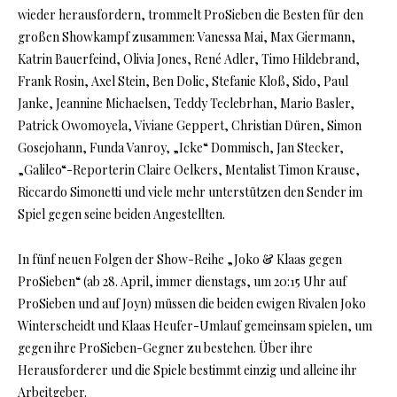
wieder herausfordern, trommelt ProSieben die Besten für den
großen Showkampf zusammen: Vanessa Mai, Max Giermann,
Katrin Bauerfeind, Olivia Jones, René Adler, Timo Hildebrand,
Frank Rosin, Axel Stein, Ben Dolic, Stefanie Kloß, Sido, Paul
Janke, Jeannine Michaelsen, Teddy Teclebrhan, Mario Basler,
Patrick Owomoyela, Viviane Geppert, Christian Düren, Simon
Gosejohann, Funda Vanroy, „Icke“ Dommisch, Jan Stecker,
„Galileo“-Reporterin Claire Oelkers, Mentalist Timon Krause,
Riccardo Simonetti und viele mehr unterstützen den Sender im
Spiel gegen seine beiden Angestellten.
In fünf neuen Folgen der Show-Reihe „Joko & Klaas gegen
ProSieben“ (ab 28. April, immer dienstags, um 20:15 Uhr auf
ProSieben und auf Joyn) müssen die beiden ewigen Rivalen Joko
Winterscheidt und Klaas Heufer-Umlauf gemeinsam spielen, um
gegen ihre ProSieben-Gegner zu bestehen. Über ihre
Herausforderer und die Spiele bestimmt einzig und alleine ihr
Arbeitgeber.