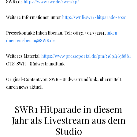
SWR1.de
https://www.swr.de/swr1/rp/
Weitere Informationen unter
http://swr.li/swr1-hitparade-2020
Pressekontakt: Inken Ebenau, Tel.: 06131 / 929 32254,
inken-
duerten.ebenau@SWR.de
Weiteres Material:
https://www.presseportal.de/pm/7169/4638881
OTS: SWR – Südwestrundfunk
Original-Content von: SWR – Südwestrundfunk, übermittelt
durch news aktuell
SWR1 Hitparade in diesem
Jahr als Livestream aus dem
Studio