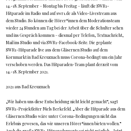
14.-18. September – Montag bis Freitag – läuft die SWR1-
Hitparade im Radio und auf swr1.de als Video-Livestream aus
dem Studio. So können die Hörer*innen dem Moderationsteam
wieder 24 Stunden am Tag bei der Arbeit über die Schulter sehen
und ins Gespräch kommen – diesmal per Telefon, Textnachricht,
Mail ins Studio und via SWR1-Facebook-Seite. Die geplante
SWR1-Hitparade live aus dem Gläsernen Studio auf dem
Kornmarkt in Bad Kreuznach muss Corona-bedingt um ein Jahr
verschoben werden. Das Hitparaden-Team plant derzeit vom
14.-18. September 2021.
2021 aus Bad Kreuznach
„Wir haben uns diese Entscheidung nicht leicht gemacht“, sagt
SWR1-Projektleiter Niels Berkefeld. „Aber die Hitparade aus dem
Gläsernen Studio wäre unter Corona-Bedingungen nicht das
Erlebnis gewesen, das wir unseren Hörer*innen bieten wollen.“
Auch die große SWR1-Hitparadenparty sei nicht möglich. „Jetzt