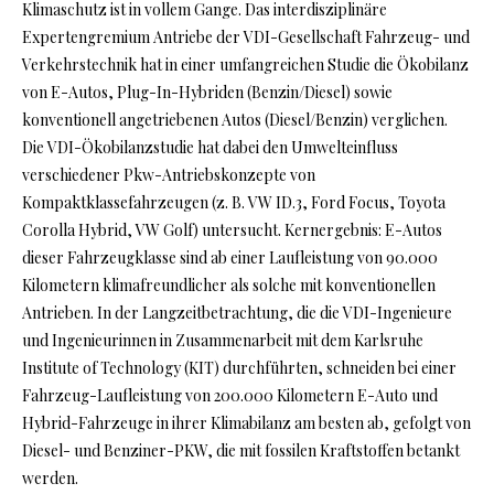
Klimaschutz ist in vollem Gange. Das interdisziplinäre
Expertengremium Antriebe der VDI-Gesellschaft Fahrzeug- und
Verkehrstechnik hat in einer umfangreichen Studie die Ökobilanz
von E-Autos, Plug-In-Hybriden (Benzin/Diesel) sowie
konventionell angetriebenen Autos (Diesel/Benzin) verglichen.
Die VDI-Ökobilanzstudie hat dabei den Umwelteinfluss
verschiedener Pkw-Antriebskonzepte von
Kompaktklassefahrzeugen (z. B. VW ID.3, Ford Focus, Toyota
Corolla Hybrid, VW Golf) untersucht. Kernergebnis: E-Autos
dieser Fahrzeugklasse sind ab einer Laufleistung von 90.000
Kilometern klimafreundlicher als solche mit konventionellen
Antrieben. In der Langzeitbetrachtung, die die VDI-Ingenieure
und Ingenieurinnen in Zusammenarbeit mit dem Karlsruhe
Institute of Technology (KIT) durchführten, schneiden bei einer
Fahrzeug-Laufleistung von 200.000 Kilometern E-Auto und
Hybrid-Fahrzeuge in ihrer Klimabilanz am besten ab, gefolgt von
Diesel- und Benziner-PKW, die mit fossilen Kraftstoffen betankt
werden.