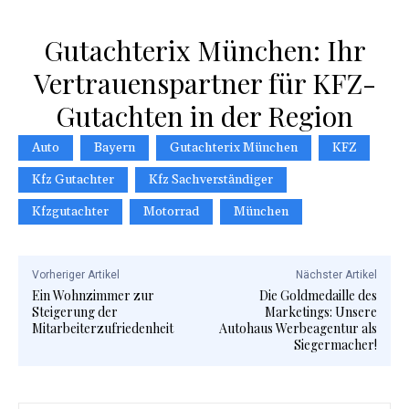
Gutachterix München: Ihr
Vertrauenspartner für KFZ-
Gutachten in der Region
Auto
Bayern
Gutachterix München
KFZ
Kfz Gutachter
Kfz Sachverständiger
Kfzgutachter
Motorrad
München
Vorheriger Artikel
Nächster Artikel
Ein Wohnzimmer zur
Die Goldmedaille des
Steigerung der
Marketings: Unsere
Mitarbeiterzufriedenheit
Autohaus Werbeagentur als
Siegermacher!