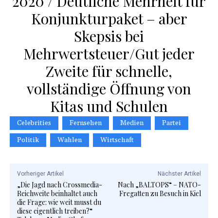
2020 / Deutliche Mehrheit für
Konjunkturpaket – aber
Skepsis bei
Mehrwertsteuer/Gut jeder
Zweite für schnelle,
vollständige Öffnung von
Kitas und Schulen
Celebrities
Fernsehen
Medien
Partei
Politik
Wahlen
Wirtschaft
Vorheriger Artikel
Nächster Artikel
„Die Jagd nach Crossmedia-
Nach „BALTOPS“ – NATO-
Reichweite beinhaltet auch
Fregatten zu Besuch in Kiel
die Frage: wie weit musst du
diese eigentlich treiben?“