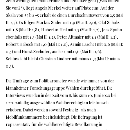
zehn wichtigsten Politikerinnen und Politiker geht („Was halten
Sie von?“), liegt Angela Merkel weiter auf Platz eins. Auf der
Skala von +5 bis -5 erhält sie einen Durchschnittswert von 2,5 (Mai
II: 2,5). Es folgen Markus Söder mit 1,9 (Mai II: 2,0), Olaf Scholz
mit 1,8 (Mai II: 1,8), Hubertus Heil mit 1,3 (Mai II: 1,2), Jens Spahn
ebenfalls mit 1,3 (Mai II: 1,2), Peter Altmaier mit 1,1 (Mai II: 1,2),
Robert Habeck mit 1,0 (Mai II: 1,0), Armin Laschet mit 0,6 (Mai II:
0,5) und Horst Seehofer, auch er mit 0,6 (Mai II: 0,6).
Schlusslicht bleibt Christian Lindner mit minus 0,3 (Mai II: minus
0,3).
Die Umfrage zum Politbarometer wurde wie immer von der
Mannheimer Forschungsgruppe Wahlen durchgeführt. Die
Interviews wurden in der Zeit vom 8. bis zum 10. Juni 2020 bei
1.270 zufällig ausgewählten Wahlberechtigten telefonisch
erhoben. Dabei werden sowohl Festnetz- als auch
Mobilfunknummern berücksichtigt. Die Befragung ist
repräsentativ für die wahlberechtigte Bevölkerung in