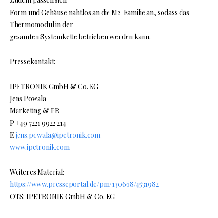
Zudem passen sich
Form und Gehäuse nahtlos an die M2-Familie an, sodass das
Thermomodul in der
gesamten Systemkette betrieben werden kann.
Pressekontakt:
IPETRONIK GmbH & Co. KG
Jens Powala
Marketing & PR
P +49 7221 9922 214
E
jens.powala@ipetronik.com
www.ipetronik.com
Weiteres Material:
https://www.presseportal.de/pm/130668/4531982
OTS: IPETRONIK GmbH & Co. KG